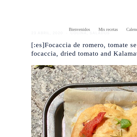
Saltar
al
contenido
Bienvenidos
Mis recetas
Calend
23 ABRIL, 2020
COCINA
,
SALADOS
[:es]Focaccia de romero, tomate s
focaccia, dried tomato and Kalamat