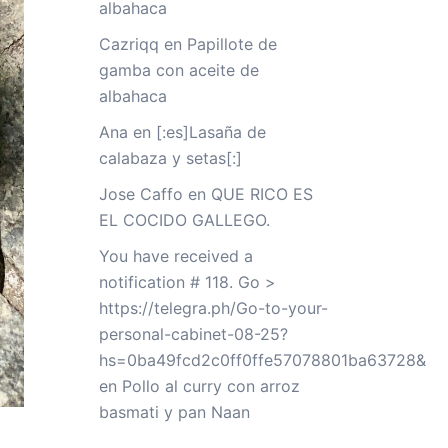
albahaca
Cazriqq
en
Papillote de
gamba con aceite de
albahaca
Ana
en
[:es]Lasaña de
calabaza y setas[:]
Jose Caffo
en
QUE RICO ES
EL COCIDO GALLEGO.
You have received a
notification # 118. Go >
https://telegra.ph/Go-to-your-
personal-cabinet-08-25?
hs=0ba49fcd2c0ff0ffe57078801ba63728&
en
Pollo al curry con arroz
basmati y pan Naan