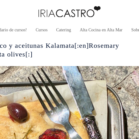
ario de cursos!
Cursos
Catering
Alta Cocina en Alta Mar
Sob
eco y aceitunas Kalamata[:en]Rosemary
a olives[:]