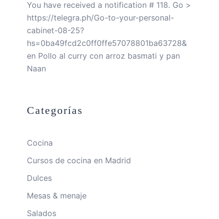
You have received a notification # 118. Go >
https://telegra.ph/Go-to-your-personal-
cabinet-08-25?
hs=0ba49fcd2c0ff0ffe57078801ba63728&
en
Pollo al curry con arroz basmati y pan
Naan
Categorías
Cocina
Cursos de cocina en Madrid
Dulces
Mesas & menaje
Salados