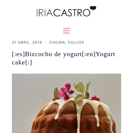
Saltar
al
contenido
Alternar
menú
27 ABRIL, 2019
COCINA
,
DULCES
[:es]Bizcocho de yogurt[:en]Yogurt
cake[:]