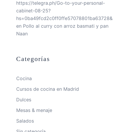
https://telegra.ph/Go-to-your-personal-
cabinet-08-25?
hs=0ba49fcd2c0ff0ffe57078801ba63728&
en
Pollo al curry con arroz basmati y pan
Naan
Categorías
Cocina
Cursos de cocina en Madrid
Dulces
Mesas & menaje
Salados
Sin categoría