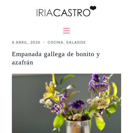
Saltar
al
contenido
Alternar
menú
9 ABRIL, 2020
COCINA
,
SALADOS
Empanada gallega de bonito y
azafrán