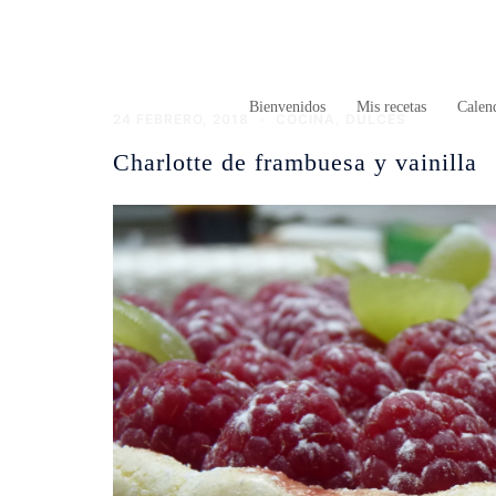
Saltar
al
contenido
Bienvenidos
Mis recetas
Calend
24 FEBRERO, 2018
COCINA
,
DULCES
Charlotte de frambuesa y vainilla