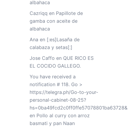
albahaca
Cazriqq
en
Papillote de
gamba con aceite de
albahaca
Ana
en
[:es]Lasaña de
calabaza y setas[:]
Jose Caffo
en
QUE RICO ES
EL COCIDO GALLEGO.
You have received a
notification # 118. Go >
https://telegra.ph/Go-to-your-
personal-cabinet-08-25?
hs=0ba49fcd2c0ff0ffe57078801ba63728&
en
Pollo al curry con arroz
basmati y pan Naan