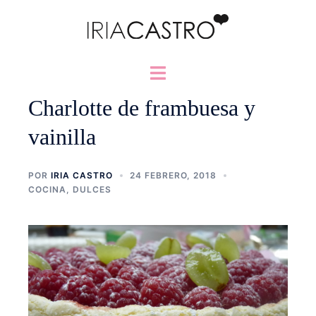
Saltar
al
contenido
Alternar
menú
Charlotte de frambuesa y
vainilla
POR
IRIA CASTRO
24 FEBRERO, 2018
COCINA
,
DULCES