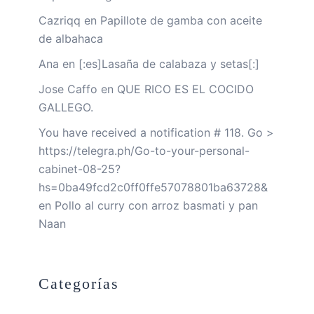
Cazriqq
en
Papillote de gamba con aceite
de albahaca
Ana
en
[:es]Lasaña de calabaza y setas[:]
Jose Caffo
en
QUE RICO ES EL COCIDO
GALLEGO.
You have received a notification # 118. Go >
https://telegra.ph/Go-to-your-personal-
cabinet-08-25?
hs=0ba49fcd2c0ff0ffe57078801ba63728&
en
Pollo al curry con arroz basmati y pan
Naan
Categorías