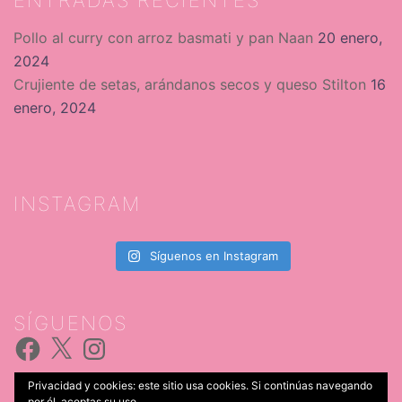
Pollo al curry con arroz basmati y pan Naan
20 enero,
2024
Crujiente de setas, arándanos secos y queso Stilton
16
enero, 2024
INSTAGRAM
Síguenos en Instagram
SÍGUENOS
Facebook
X
Instagram
Privacidad y cookies: este sitio usa cookies. Si continúas navegando
por él, aceptas su uso.