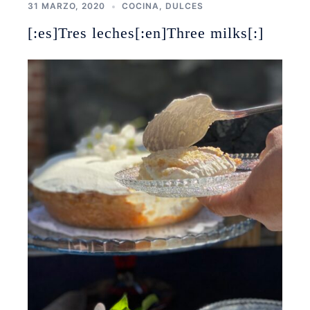
31 MARZO, 2020
COCINA
,
DULCES
[:es]Tres leches[:en]Three milks[:]