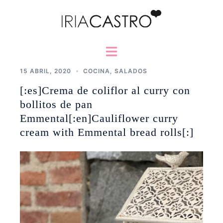
Saltar
al
contenido
Alternar
menú
15 ABRIL, 2020
COCINA
,
SALADOS
[:es]Crema de coliflor al curry con
bollitos de pan
Emmental[:en]Cauliflower curry
cream with Emmental bread rolls[:]