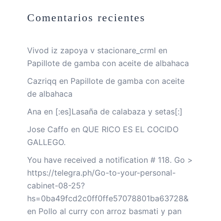
Comentarios recientes
Vivod iz zapoya v stacionare_crml
en
Papillote de gamba con aceite de albahaca
Cazriqq
en
Papillote de gamba con aceite
de albahaca
Ana
en
[:es]Lasaña de calabaza y setas[:]
Jose Caffo
en
QUE RICO ES EL COCIDO
GALLEGO.
You have received a notification # 118. Go >
https://telegra.ph/Go-to-your-personal-
cabinet-08-25?
hs=0ba49fcd2c0ff0ffe57078801ba63728&
en
Pollo al curry con arroz basmati y pan