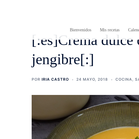
Saltar
al
contenido
Bienvenidos
Mis recetas
Calend
[:es]Crema dulce 
jengibre[:]
POR
IRIA CASTRO
24 MAYO, 2018
COCINA
,
S