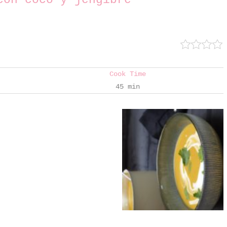
Cook Time
45 min