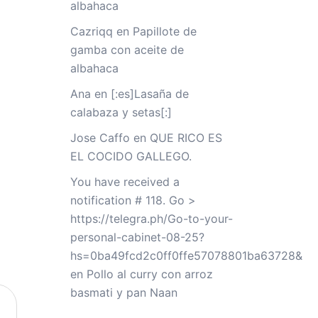
albahaca
Cazriqq
en
Papillote de
gamba con aceite de
albahaca
Ana
en
[:es]Lasaña de
calabaza y setas[:]
Jose Caffo
en
QUE RICO ES
EL COCIDO GALLEGO.
You have received a
notification # 118. Go >
https://telegra.ph/Go-to-your-
personal-cabinet-08-25?
hs=0ba49fcd2c0ff0ffe57078801ba63728&
en
Pollo al curry con arroz
basmati y pan Naan