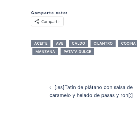
Comparte esto:
Compartir
ACEITE
AVE
CALDO
CILANTRO
COCINA
MANZANA
PATATA DULCE
Navegación
de
[:es]Tatin de plátano con salsa de
entradas
caramelo y helado de pasas y ron[:]