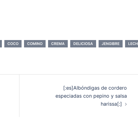
COCO
COMINO
CREMA
DELICIOSA
JENGIBRE
LECH
[:es]Albóndigas de cordero
especiadas con pepino y salsa
harissa[:]