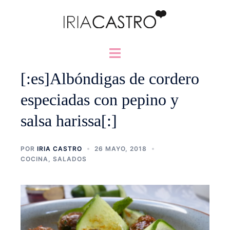
Saltar
al
contenido
Alternar
menú
[:es]Albóndigas de cordero
especiadas con pepino y
salsa harissa[:]
POR
IRIA CASTRO
26 MAYO, 2018
COCINA
,
SALADOS