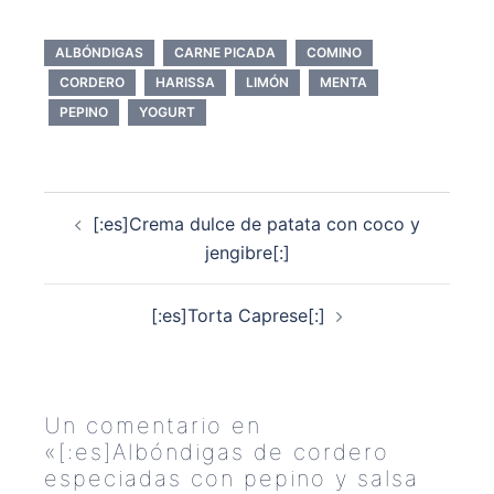
ALBÓNDIGAS
CARNE PICADA
COMINO
CORDERO
HARISSA
LIMÓN
MENTA
PEPINO
YOGURT
Navegación
[:es]Crema dulce de patata con coco y
de
jengibre[:]
entradas
[:es]Torta Caprese[:]
Un comentario en
«
[:es]Albóndigas de cordero
especiadas con pepino y salsa