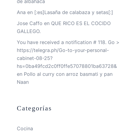
de albahaca
Ana
en
[:es]Lasaña de calabaza y setas[:]
Jose Caffo
en
QUE RICO ES EL COCIDO
GALLEGO.
You have received a notification # 118. Go >
https://telegra.ph/Go-to-your-personal-
cabinet-08-25?
hs=0ba49fcd2c0ff0ffe57078801ba63728&
en
Pollo al curry con arroz basmati y pan
Naan
Categorías
Cocina