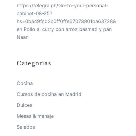
https://telegra.ph/Go-to-your-personal-
cabinet-08-25?
hs=0ba49fcd2c0ff0ffe57078801ba63728&
en
Pollo al curry con arroz basmati y pan
Naan
Categorías
Cocina
Cursos de cocina en Madrid
Dulces
Mesas & menaje
Salados