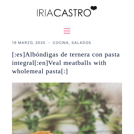
Saltar
al
contenido
Alternar
menú
19 MARZO, 2020
COCINA
,
SALADOS
[:es]Albóndigas de ternera con pasta
integral[:en]Veal meatballs with
wholemeal pasta[:]