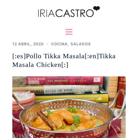
Saltar
al
contenido
Alternar
menú
12 ABRIL, 2020
COCINA
,
SALADOS
[:es]Pollo Tikka Masala[:en]Tikka
Masala Chicken[:]