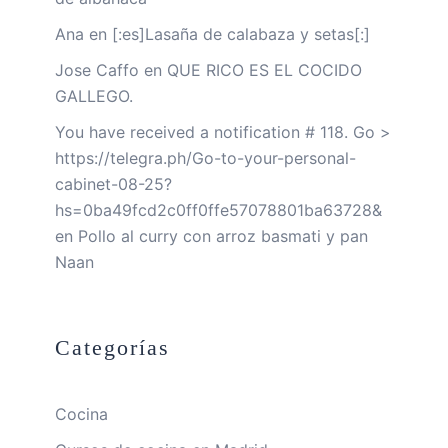
Ana
en
[:es]Lasaña de calabaza y setas[:]
Jose Caffo
en
QUE RICO ES EL COCIDO
GALLEGO.
You have received a notification # 118. Go >
https://telegra.ph/Go-to-your-personal-
cabinet-08-25?
hs=0ba49fcd2c0ff0ffe57078801ba63728&
en
Pollo al curry con arroz basmati y pan
Naan
Categorías
Cocina