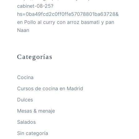
cabinet-08-25?
hs=0ba49fcd2c0ff0ffe57078801ba63728&
en
Pollo al curry con arroz basmati y pan
Naan
Categorías
Cocina
Cursos de cocina en Madrid
Dulces
Mesas & menaje
Salados
Sin categoría