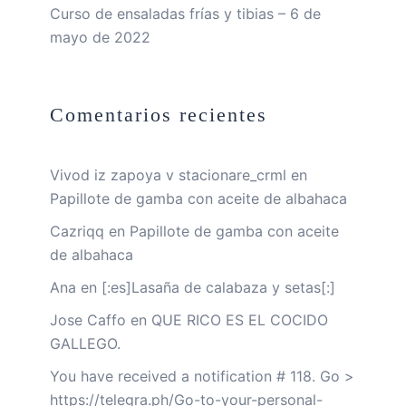
Curso de ensaladas frías y tibias – 6 de
mayo de 2022
Comentarios recientes
Vivod iz zapoya v stacionare_crml
en
Papillote de gamba con aceite de albahaca
Cazriqq
en
Papillote de gamba con aceite
de albahaca
Ana
en
[:es]Lasaña de calabaza y setas[:]
Jose Caffo
en
QUE RICO ES EL COCIDO
GALLEGO.
You have received a notification # 118. Go >
https://telegra.ph/Go-to-your-personal-