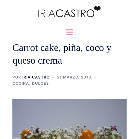
Saltar
al
contenido
Alternar
menú
Carrot cake, piña, coco y
queso crema
POR
IRIA CASTRO
21 MARZO, 2018
COCINA
,
DULCES