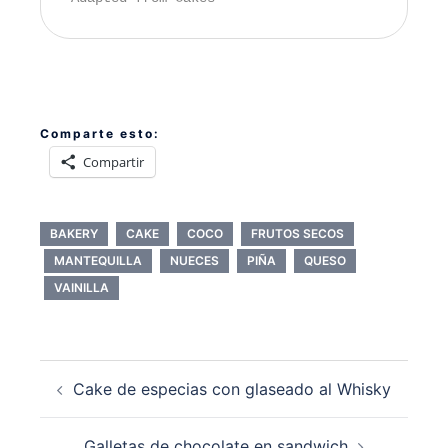
Comparte esto:
Compartir
BAKERY
CAKE
COCO
FRUTOS SECOS
MANTEQUILLA
NUECES
PIÑA
QUESO
VAINILLA
Navegación
Cake de especias con glaseado al Whisky
de
entradas
Galletas de chocolate en sandwich