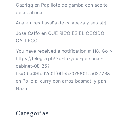
Cazriqq
en
Papillote de gamba con aceite
de albahaca
Ana
en
[:es]Lasaña de calabaza y setas[:]
Jose Caffo
en
QUE RICO ES EL COCIDO
GALLEGO.
You have received a notification # 118. Go >
https://telegra.ph/Go-to-your-personal-
cabinet-08-25?
hs=0ba49fcd2c0ff0ffe57078801ba63728&
en
Pollo al curry con arroz basmati y pan
Naan
Categorías