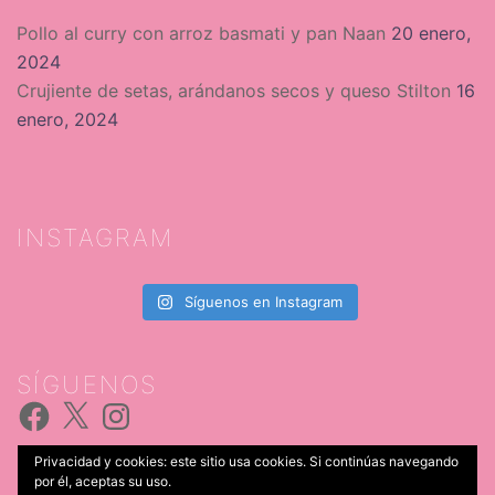
Pollo al curry con arroz basmati y pan Naan
20 enero,
2024
Crujiente de setas, arándanos secos y queso Stilton
16
enero, 2024
INSTAGRAM
Síguenos en Instagram
SÍGUENOS
Facebook
X
Instagram
Privacidad y cookies: este sitio usa cookies. Si continúas navegando
por él, aceptas su uso.