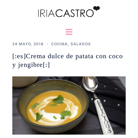
Saltar
al
contenido
Alternar
menú
24 MAYO, 2018
COCINA
,
SALADOS
[:es]Crema dulce de patata con coco
y jengibre[:]