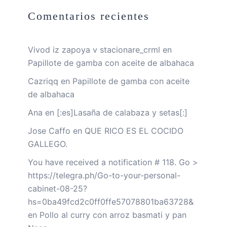
Comentarios recientes
Vivod iz zapoya v stacionare_crml
en
Papillote de gamba con aceite de albahaca
Cazriqq
en
Papillote de gamba con aceite
de albahaca
Ana
en
[:es]Lasaña de calabaza y setas[:]
Jose Caffo
en
QUE RICO ES EL COCIDO
GALLEGO.
You have received a notification # 118. Go >
https://telegra.ph/Go-to-your-personal-
cabinet-08-25?
hs=0ba49fcd2c0ff0ffe57078801ba63728&
en
Pollo al curry con arroz basmati y pan