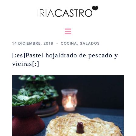
Saltar
al
contenido
Alternar
menú
14 DICIEMBRE, 2018
COCINA
,
SALADOS
[:es]Pastel hojaldrado de pescado y
vieiras[:]