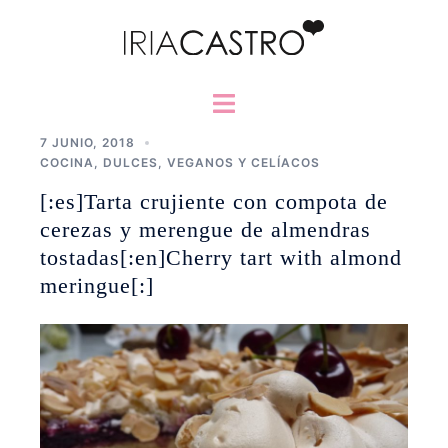
Saltar
al
contenido
Alternar
menú
7 JUNIO, 2018
COCINA
,
DULCES
,
VEGANOS Y CELÍACOS
[:es]Tarta crujiente con compota de
cerezas y merengue de almendras
tostadas[:en]Cherry tart with almond
meringue[:]