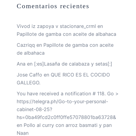
Comentarios recientes
Vivod iz zapoya v stacionare_crml
en
Papillote de gamba con aceite de albahaca
Cazriqq
en
Papillote de gamba con aceite
de albahaca
Ana
en
[:es]Lasaña de calabaza y setas[:]
Jose Caffo
en
QUE RICO ES EL COCIDO
GALLEGO.
You have received a notification # 118. Go >
https://telegra.ph/Go-to-your-personal-
cabinet-08-25?
hs=0ba49fcd2c0ff0ffe57078801ba63728&
en
Pollo al curry con arroz basmati y pan
Naan