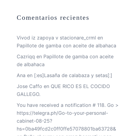
Comentarios recientes
Vivod iz zapoya v stacionare_crml
en
Papillote de gamba con aceite de albahaca
Cazriqq
en
Papillote de gamba con aceite
de albahaca
Ana
en
[:es]Lasaña de calabaza y setas[:]
Jose Caffo
en
QUE RICO ES EL COCIDO
GALLEGO.
You have received a notification # 118. Go >
https://telegra.ph/Go-to-your-personal-
cabinet-08-25?
hs=0ba49fcd2c0ff0ffe57078801ba63728&