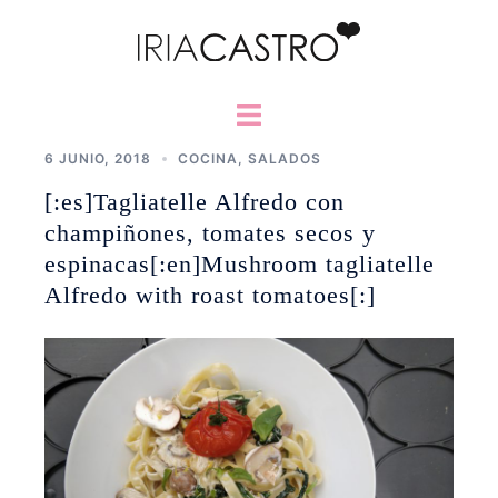
Saltar
al
contenido
Alternar
menú
6 JUNIO, 2018
COCINA
,
SALADOS
[:es]Tagliatelle Alfredo con
champiñones, tomates secos y
espinacas[:en]Mushroom tagliatelle
Alfredo with roast tomatoes[:]