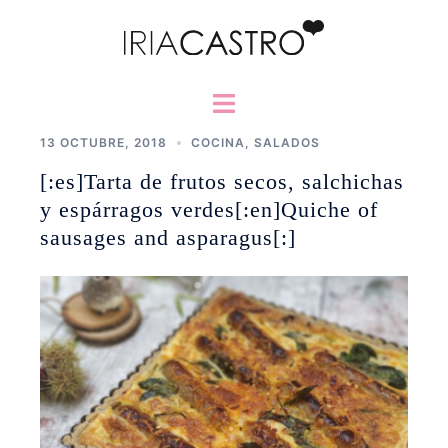
Saltar
al
contenido
Alternar
menú
13 OCTUBRE, 2018
COCINA
,
SALADOS
[:es]Tarta de frutos secos, salchichas
y espárragos verdes[:en]Quiche of
sausages and asparagus[:]