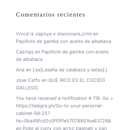
Comentarios recientes
Vivod iz zapoya v stacionare_crml
en
Papillote de gamba con aceite de albahaca
Cazriqq
en
Papillote de gamba con aceite
de albahaca
Ana
en
[:es]Lasaña de calabaza y setas[:]
Jose Caffo
en
QUE RICO ES EL COCIDO
GALLEGO.
You have received a notification # 118. Go >
https://telegra.ph/Go-to-your-personal-
cabinet-08-25?
hs=0ba49fcd2c0ff0ffe57078801ba63728&
en
Pollo al curry con arroz basmati y pan