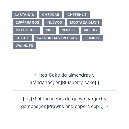
CASTAÑAS
CHEDDAR
CHETSNUT
ESPÁRRAGOS
HUEVOS
MOSTAZA DIJON
NATA DOBLE
NICE
NUECES
PASTRY
QUICHE
SALCHICHAS FRESCAS
TOMILLO
WALNUTS
Navegación
[:es]Cake de almendras y
de
arándanos[:en]Blueberry cake[:]
entradas
[:es]Mini tartaletas de queso, yogurt y
gambas[:en]Prawns and capers cup[:]