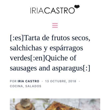
Saltar
al
contenido
Alternar
menú
[:es]Tarta de frutos secos,
salchichas y espárragos
verdes[:en]Quiche of
sausages and asparagus[:]
POR
IRIA CASTRO
13 OCTUBRE, 2018
COCINA
,
SALADOS