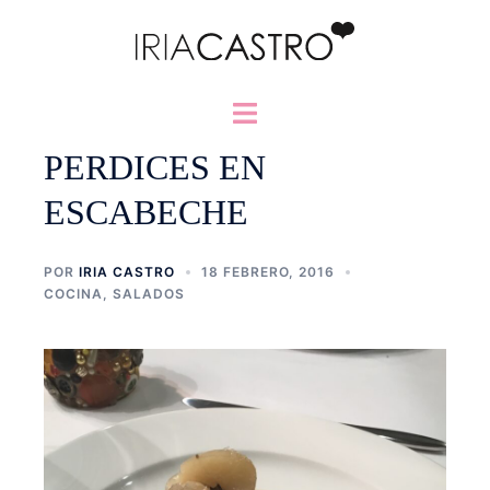
Saltar
al
contenido
Alternar
menú
PERDICES EN
ESCABECHE
POR
IRIA CASTRO
18 FEBRERO, 2016
COCINA
,
SALADOS