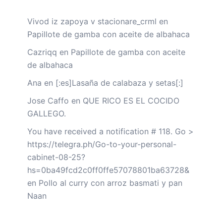
Vivod iz zapoya v stacionare_crml
en
Papillote de gamba con aceite de albahaca
Cazriqq
en
Papillote de gamba con aceite
de albahaca
Ana
en
[:es]Lasaña de calabaza y setas[:]
Jose Caffo
en
QUE RICO ES EL COCIDO
GALLEGO.
You have received a notification # 118. Go >
https://telegra.ph/Go-to-your-personal-
cabinet-08-25?
hs=0ba49fcd2c0ff0ffe57078801ba63728&
en
Pollo al curry con arroz basmati y pan
Naan