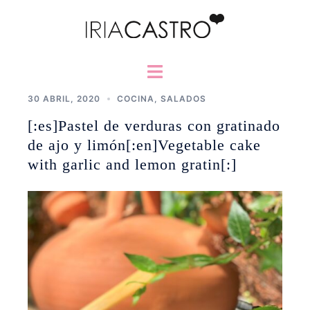
Saltar
al
contenido
Alternar
menú
30 ABRIL, 2020
COCINA
,
SALADOS
[:es]Pastel de verduras con gratinado
de ajo y limón[:en]Vegetable cake
with garlic and lemon gratin[:]