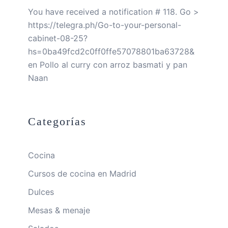
You have received a notification # 118. Go >
https://telegra.ph/Go-to-your-personal-
cabinet-08-25?
hs=0ba49fcd2c0ff0ffe57078801ba63728&
en
Pollo al curry con arroz basmati y pan
Naan
Categorías
Cocina
Cursos de cocina en Madrid
Dulces
Mesas & menaje