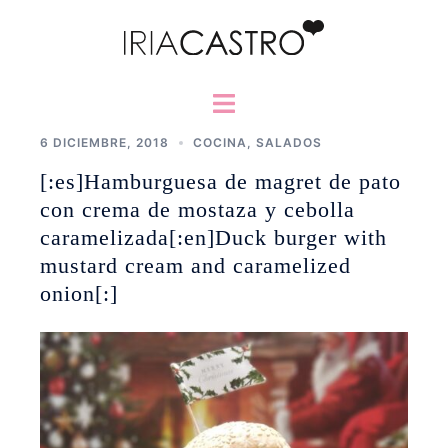
Saltar
al
contenido
Alternar
menú
6 DICIEMBRE, 2018
COCINA
,
SALADOS
[:es]Hamburguesa de magret de pato
con crema de mostaza y cebolla
caramelizada[:en]Duck burger with
mustard cream and caramelized
onion[:]