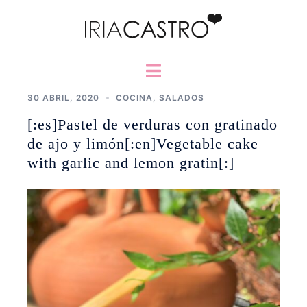
Saltar
al
contenido
Alternar
menú
30 ABRIL, 2020
COCINA
,
SALADOS
[:es]Pastel de verduras con gratinado
de ajo y limón[:en]Vegetable cake
with garlic and lemon gratin[:]