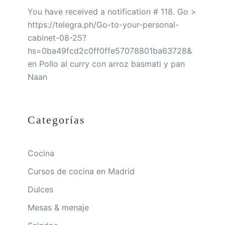
You have received a notification # 118. Go >
https://telegra.ph/Go-to-your-personal-
cabinet-08-25?
hs=0ba49fcd2c0ff0ffe57078801ba63728&
en
Pollo al curry con arroz basmati y pan
Naan
Categorías
Cocina
Cursos de cocina en Madrid
Dulces
Mesas & menaje