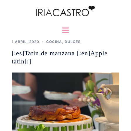
Saltar
al
contenido
Alternar
menú
1 ABRIL, 2020
COCINA
,
DULCES
[:es]Tatin de manzana [:en]Apple
tatin[:]