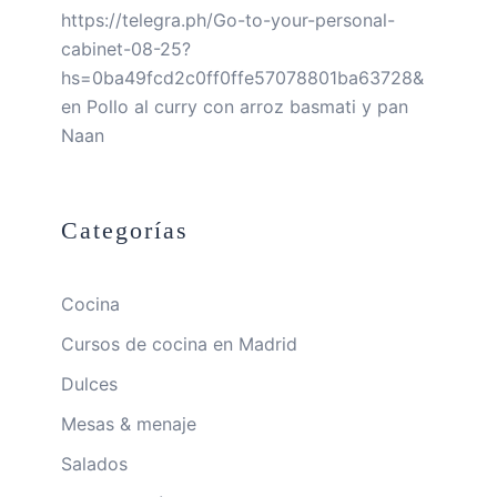
https://telegra.ph/Go-to-your-personal-
cabinet-08-25?
hs=0ba49fcd2c0ff0ffe57078801ba63728&
en
Pollo al curry con arroz basmati y pan
Naan
Categorías
Cocina
Cursos de cocina en Madrid
Dulces
Mesas & menaje
Salados