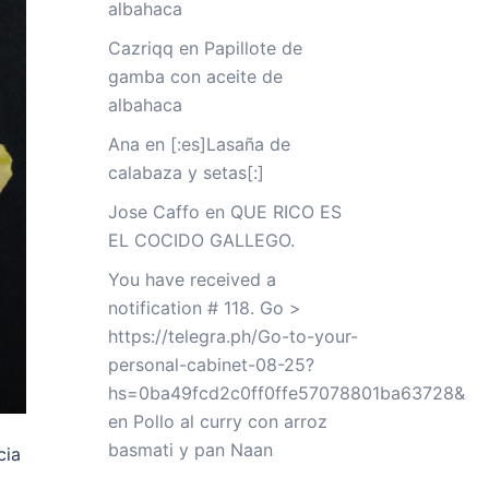
albahaca
Cazriqq
en
Papillote de
gamba con aceite de
albahaca
Ana
en
[:es]Lasaña de
calabaza y setas[:]
Jose Caffo
en
QUE RICO ES
EL COCIDO GALLEGO.
You have received a
notification # 118. Go >
https://telegra.ph/Go-to-your-
personal-cabinet-08-25?
hs=0ba49fcd2c0ff0ffe57078801ba63728&
en
Pollo al curry con arroz
basmati y pan Naan
cia