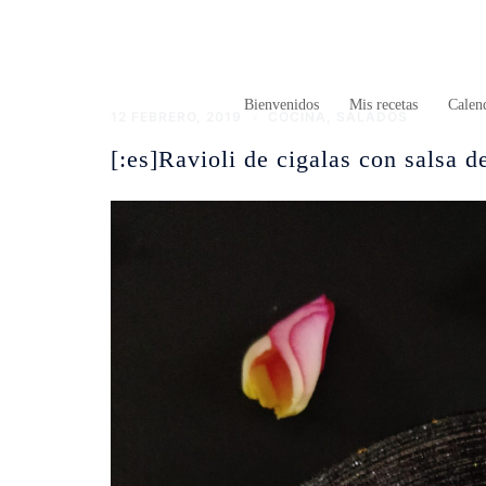
Saltar
al
contenido
Bienvenidos
Mis recetas
Calend
12 FEBRERO, 2019
COCINA
,
SALADOS
[:es]Ravioli de cigalas con salsa de