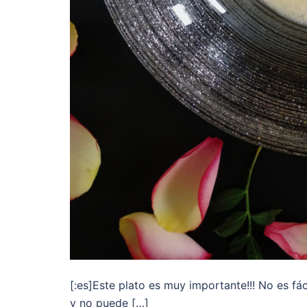
[:es]Este plato es muy importante!!! No es fá
y no puede […]