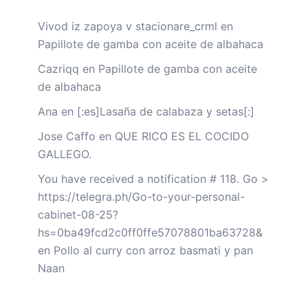
Vivod iz zapoya v stacionare_crml
en
Papillote de gamba con aceite de albahaca
Cazriqq
en
Papillote de gamba con aceite
de albahaca
Ana
en
[:es]Lasaña de calabaza y setas[:]
Jose Caffo
en
QUE RICO ES EL COCIDO
GALLEGO.
You have received a notification # 118. Go >
https://telegra.ph/Go-to-your-personal-
cabinet-08-25?
hs=0ba49fcd2c0ff0ffe57078801ba63728&
en
Pollo al curry con arroz basmati y pan
Naan