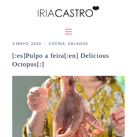
Saltar
al
contenido
Alternar
menú
4 MAYO, 2020
COCINA
,
SALADOS
[:es]Pulpo a feira[:en] Delicious
Octopus[:]