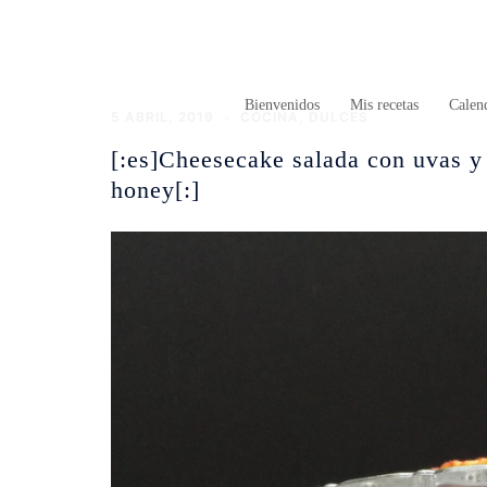
Saltar
al
contenido
Bienvenidos
Mis recetas
Calend
5 ABRIL, 2019
COCINA
,
DULCES
[:es]Cheesecake salada con uvas y
honey[:]