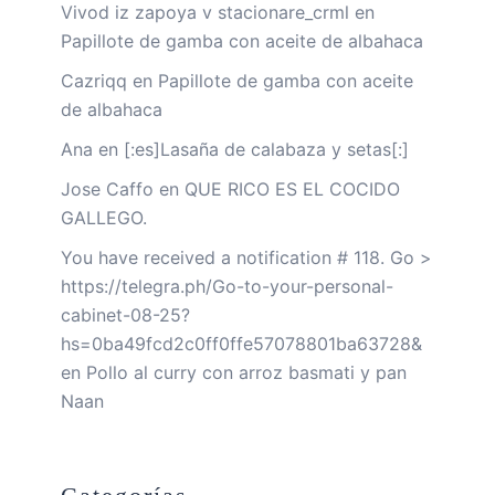
Vivod iz zapoya v stacionare_crml
en
Papillote de gamba con aceite de albahaca
Cazriqq
en
Papillote de gamba con aceite
de albahaca
Ana
en
[:es]Lasaña de calabaza y setas[:]
Jose Caffo
en
QUE RICO ES EL COCIDO
GALLEGO.
You have received a notification # 118. Go >
https://telegra.ph/Go-to-your-personal-
cabinet-08-25?
hs=0ba49fcd2c0ff0ffe57078801ba63728&
en
Pollo al curry con arroz basmati y pan
Naan