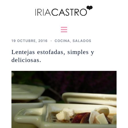
Saltar
al
contenido
Alternar
menú
19 OCTUBRE, 2016
COCINA
,
SALADOS
Lentejas estofadas, simples y
deliciosas.