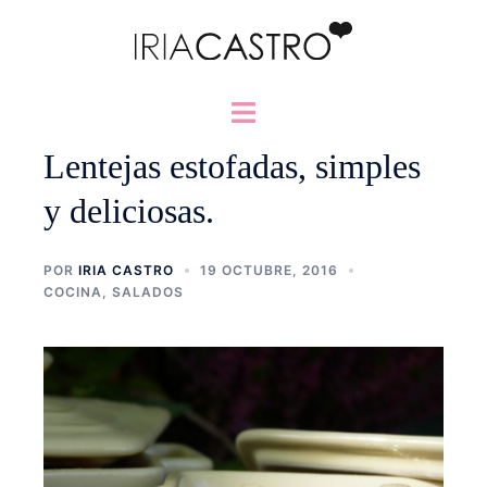
Saltar
al
contenido
Alternar
menú
Lentejas estofadas, simples
y deliciosas.
POR
IRIA CASTRO
19 OCTUBRE, 2016
COCINA
,
SALADOS