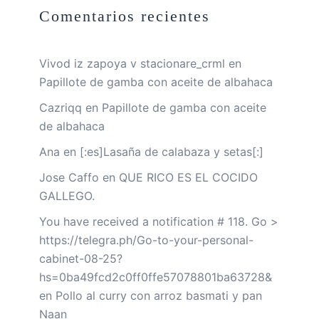
Comentarios recientes
Vivod iz zapoya v stacionare_crml
en
Papillote de gamba con aceite de albahaca
Cazriqq
en
Papillote de gamba con aceite
de albahaca
Ana
en
[:es]Lasaña de calabaza y setas[:]
Jose Caffo
en
QUE RICO ES EL COCIDO
GALLEGO.
You have received a notification # 118. Go >
https://telegra.ph/Go-to-your-personal-
cabinet-08-25?
hs=0ba49fcd2c0ff0ffe57078801ba63728&
en
Pollo al curry con arroz basmati y pan
Naan