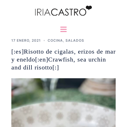
Saltar
al
contenido
Alternar
menú
17 ENERO, 2021
COCINA
,
SALADOS
[:es]Risotto de cigalas, erizos de mar
y eneldo[:en]Crawfish, sea urchin
and dill risotto[:]