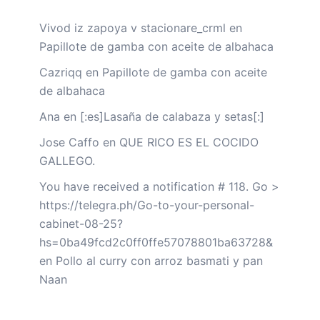
Vivod iz zapoya v stacionare_crml
en
Papillote de gamba con aceite de albahaca
Cazriqq
en
Papillote de gamba con aceite
de albahaca
Ana
en
[:es]Lasaña de calabaza y setas[:]
Jose Caffo
en
QUE RICO ES EL COCIDO
GALLEGO.
You have received a notification # 118. Go >
https://telegra.ph/Go-to-your-personal-
cabinet-08-25?
hs=0ba49fcd2c0ff0ffe57078801ba63728&
en
Pollo al curry con arroz basmati y pan
Naan