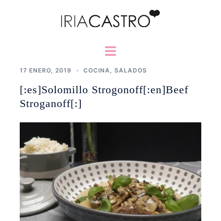
Saltar
al
contenido
Alternar
menú
17 ENERO, 2019
COCINA
,
SALADOS
[:es]Solomillo Strogonoff[:en]Beef
Stroganoff[:]