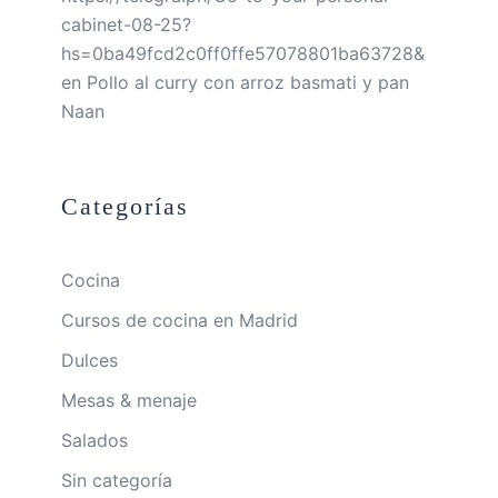
cabinet-08-25?
hs=0ba49fcd2c0ff0ffe57078801ba63728&
en
Pollo al curry con arroz basmati y pan
Naan
Categorías
Cocina
Cursos de cocina en Madrid
Dulces
Mesas & menaje
Salados
Sin categoría