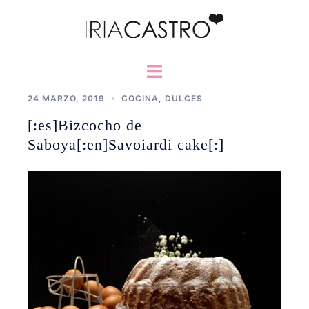
Saltar
al
contenido
Alternar
menú
24 MARZO, 2019
COCINA
,
DULCES
[:es]Bizcocho de
Saboya[:en]Savoiardi cake[:]