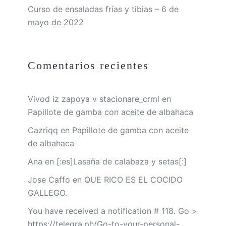
Curso de ensaladas frías y tibias – 6 de
mayo de 2022
Comentarios recientes
Vivod iz zapoya v stacionare_crml
en
Papillote de gamba con aceite de albahaca
Cazriqq
en
Papillote de gamba con aceite
de albahaca
Ana
en
[:es]Lasaña de calabaza y setas[:]
Jose Caffo
en
QUE RICO ES EL COCIDO
GALLEGO.
You have received a notification # 118. Go >
https://telegra.ph/Go-to-your-personal-