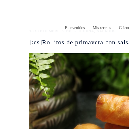
Saltar
al
contenido
Bienvenidos
Mis recetas
Calend
13 SEPTIEMBRE, 2018
COCINA
,
SALADOS
[:es]Rollitos de primavera con salsa