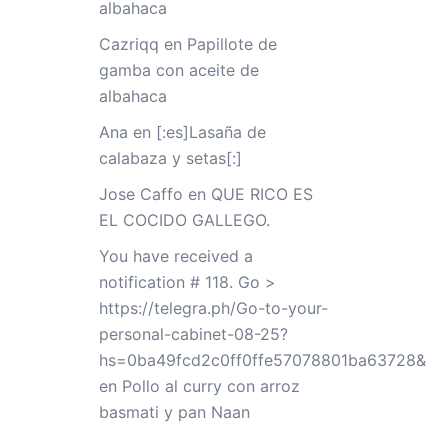
albahaca
Cazriqq
en
Papillote de
gamba con aceite de
albahaca
Ana
en
[:es]Lasaña de
calabaza y setas[:]
Jose Caffo
en
QUE RICO ES
EL COCIDO GALLEGO.
You have received a
notification # 118. Go >
https://telegra.ph/Go-to-your-
personal-cabinet-08-25?
hs=0ba49fcd2c0ff0ffe57078801ba63728&
en
Pollo al curry con arroz
basmati y pan Naan