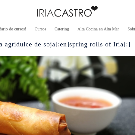
ario de cursos!
Cursos
Catering
Alta Cocina en Alta Mar
Sob
 agridulce de soja[:en]spring rolls of Iria[:]