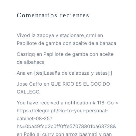
Comentarios recientes
Vivod iz zapoya v stacionare_crml
en
Papillote de gamba con aceite de albahaca
Cazriqq
en
Papillote de gamba con aceite
de albahaca
Ana
en
[:es]Lasaña de calabaza y setas[:]
Jose Caffo
en
QUE RICO ES EL COCIDO
GALLEGO.
You have received a notification # 118. Go >
https://telegra.ph/Go-to-your-personal-
cabinet-08-25?
hs=0ba49fcd2c0ff0ffe57078801ba63728&
en
Pollo al curry con arroz basmati y pan