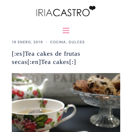
Saltar
al
contenido
Alternar
menú
19 ENERO, 2019
COCINA
,
DULCES
[:es]Tea cakes de frutas
secas[:en]Tea cakes[:]