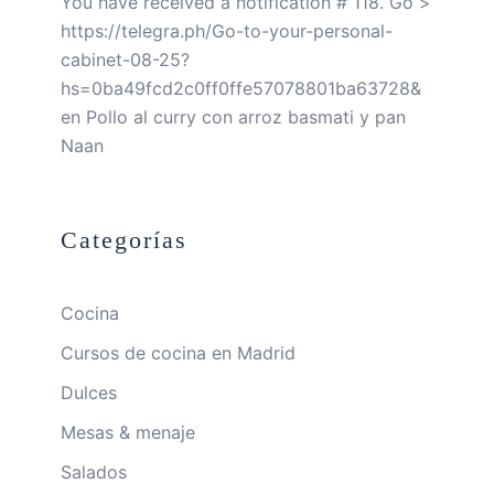
You have received a notification # 118. Go >
https://telegra.ph/Go-to-your-personal-
cabinet-08-25?
hs=0ba49fcd2c0ff0ffe57078801ba63728&
en
Pollo al curry con arroz basmati y pan
Naan
Categorías
Cocina
Cursos de cocina en Madrid
Dulces
Mesas & menaje
Salados