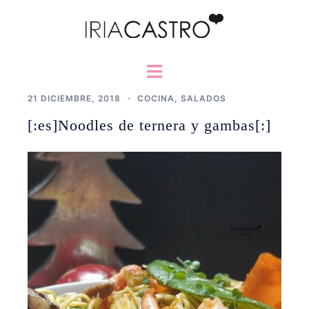
Saltar
al
contenido
Alternar
menú
21 DICIEMBRE, 2018
COCINA
,
SALADOS
[:es]Noodles de ternera y gambas[:]