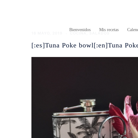
Saltar
al
contenido
Bienvenidos
Mis recetas
Calend
16 MAYO, 2019
COCINA
,
SALADOS
[:es]Tuna Poke bowl[:en]Tuna Pok