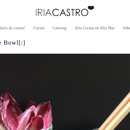
ario de cursos!
Cursos
Catering
Alta Cocina en Alta Mar
Sob
e Bowl[:]