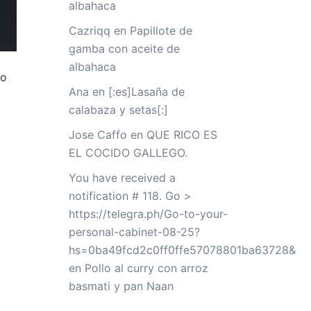
albahaca
Cazriqq
en
Papillote de
gamba con aceite de
albahaca
do
Ana
en
[:es]Lasaña de
calabaza y setas[:]
Jose Caffo
en
QUE RICO ES
EL COCIDO GALLEGO.
You have received a
notification # 118. Go >
https://telegra.ph/Go-to-your-
personal-cabinet-08-25?
hs=0ba49fcd2c0ff0ffe57078801ba63728&
en
Pollo al curry con arroz
basmati y pan Naan