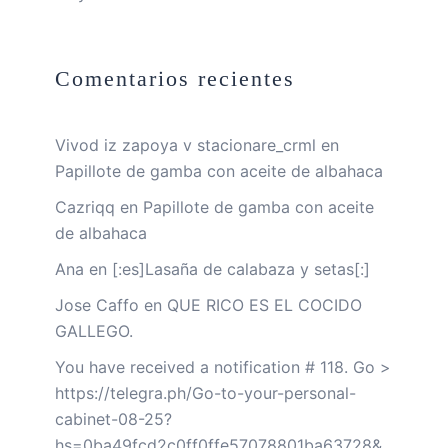
Comentarios recientes
Vivod iz zapoya v stacionare_crml
en
Papillote de gamba con aceite de albahaca
Cazriqq
en
Papillote de gamba con aceite
de albahaca
Ana
en
[:es]Lasaña de calabaza y setas[:]
Jose Caffo
en
QUE RICO ES EL COCIDO
GALLEGO.
You have received a notification # 118. Go >
https://telegra.ph/Go-to-your-personal-
cabinet-08-25?
hs=0ba49fcd2c0ff0ffe57078801ba63728&