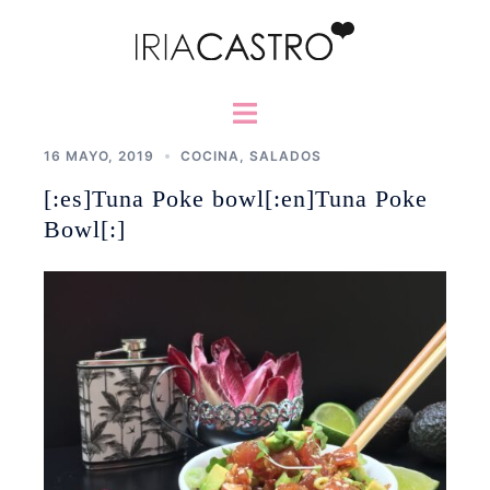
Saltar
al
contenido
Alternar
menú
16 MAYO, 2019
COCINA
,
SALADOS
[:es]Tuna Poke bowl[:en]Tuna Poke
Bowl[:]