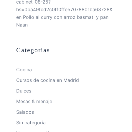
cabinet-08-25?
hs=0ba49fcd2c0ff0ffe57078801ba63728&
en
Pollo al curry con arroz basmati y pan
Naan
Categorías
Cocina
Cursos de cocina en Madrid
Dulces
Mesas & menaje
Salados
Sin categoría