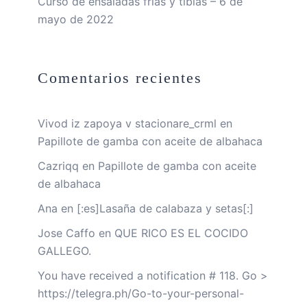
Curso de ensaladas frías y tibias – 6 de
mayo de 2022
Comentarios recientes
Vivod iz zapoya v stacionare_crml
en
Papillote de gamba con aceite de albahaca
Cazriqq
en
Papillote de gamba con aceite
de albahaca
Ana
en
[:es]Lasaña de calabaza y setas[:]
Jose Caffo
en
QUE RICO ES EL COCIDO
GALLEGO.
You have received a notification # 118. Go >
https://telegra.ph/Go-to-your-personal-