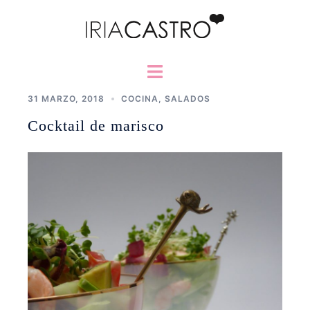
Saltar
al
contenido
Alternar
menú
31 MARZO, 2018
COCINA
,
SALADOS
Cocktail de marisco