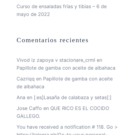
Curso de ensaladas frías y tibias – 6 de
mayo de 2022
Comentarios recientes
Vivod iz zapoya v stacionare_crml
en
Papillote de gamba con aceite de albahaca
Cazriqq
en
Papillote de gamba con aceite
de albahaca
Ana
en
[:es]Lasaña de calabaza y setas[:]
Jose Caffo
en
QUE RICO ES EL COCIDO
GALLEGO.
You have received a notification # 118. Go >
https://telegra.ph/Go-to-your-personal-