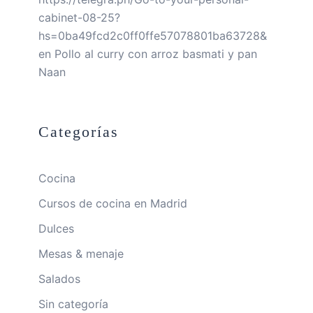
cabinet-08-25?
hs=0ba49fcd2c0ff0ffe57078801ba63728&
en
Pollo al curry con arroz basmati y pan
Naan
Categorías
Cocina
Cursos de cocina en Madrid
Dulces
Mesas & menaje
Salados
Sin categoría