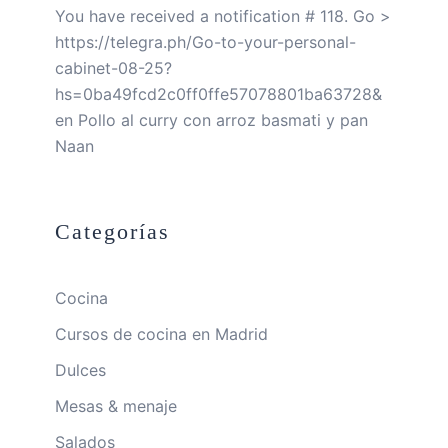
You have received a notification # 118. Go >
https://telegra.ph/Go-to-your-personal-
cabinet-08-25?
hs=0ba49fcd2c0ff0ffe57078801ba63728&
en
Pollo al curry con arroz basmati y pan
Naan
Categorías
Cocina
Cursos de cocina en Madrid
Dulces
Mesas & menaje
Salados