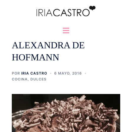
Saltar
al
contenido
Alternar
menú
ALEXANDRA DE
HOFMANN
POR
IRIA CASTRO
6 MAYO, 2016
COCINA
,
DULCES