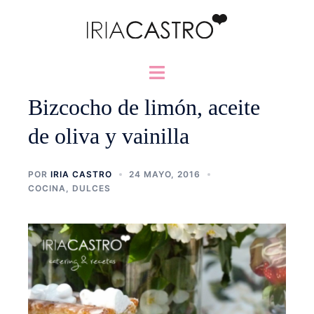
Saltar
al
contenido
Alternar
menú
Bizcocho de limón, aceite
de oliva y vainilla
POR
IRIA CASTRO
24 MAYO, 2016
COCINA
,
DULCES