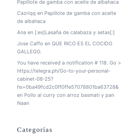
Papillote de gamba con aceite de albahaca
Cazriqq
en
Papillote de gamba con aceite
de albahaca
Ana
en
[:es]Lasaña de calabaza y setas[:]
Jose Caffo
en
QUE RICO ES EL COCIDO
GALLEGO.
You have received a notification # 118. Go >
https://telegra.ph/Go-to-your-personal-
cabinet-08-25?
hs=0ba49fcd2c0ff0ffe57078801ba63728&
en
Pollo al curry con arroz basmati y pan
Naan
Categorías