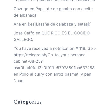
Cazriqq
en
Papillote de gamba con aceite
de albahaca
Ana
en
[:es]Lasaña de calabaza y setas[:]
Jose Caffo
en
QUE RICO ES EL COCIDO
GALLEGO.
You have received a notification # 118. Go >
https://telegra.ph/Go-to-your-personal-
cabinet-08-25?
hs=0ba49fcd2c0ff0ffe57078801ba63728&
en
Pollo al curry con arroz basmati y pan
Naan
Categorías