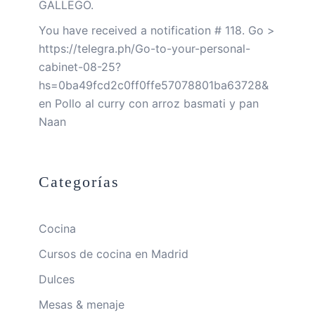
GALLEGO.
You have received a notification # 118. Go >
https://telegra.ph/Go-to-your-personal-
cabinet-08-25?
hs=0ba49fcd2c0ff0ffe57078801ba63728&
en
Pollo al curry con arroz basmati y pan
Naan
Categorías
Cocina
Cursos de cocina en Madrid
Dulces
Mesas & menaje