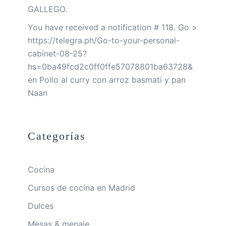
GALLEGO.
You have received a notification # 118. Go >
https://telegra.ph/Go-to-your-personal-
cabinet-08-25?
hs=0ba49fcd2c0ff0ffe57078801ba63728&
en
Pollo al curry con arroz basmati y pan
Naan
Categorías
Cocina
Cursos de cocina en Madrid
Dulces
Mesas & menaje