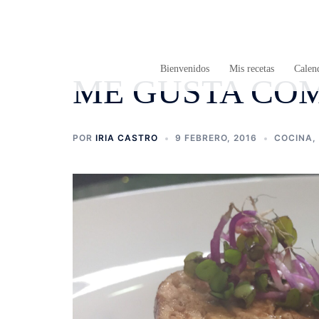
Saltar
al
contenido
Bienvenidos
Mis recetas
Calend
ME GUSTA CO
POR
IRIA CASTRO
9 FEBRERO, 2016
COCINA
,