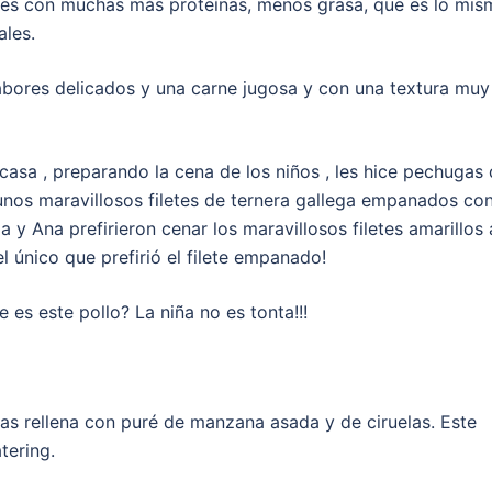
ves con muchas más proteínas, menos grasa, que es lo mis
les.
bores delicados y una carne jugosa y con una textura muy
casa , preparando la cena de los niños , les hice pechugas
 unos maravillosos filetes de ternera gallega empanados co
la y Ana prefirieron cenar los maravillosos filetes amarillos 
el único que prefirió el filete empanado!
es este pollo? La niña no es tonta!!!
das rellena con puré de manzana asada y de ciruelas. Este
tering.