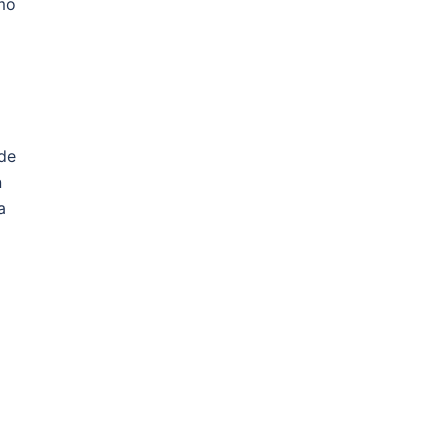
mo
 de
n
a