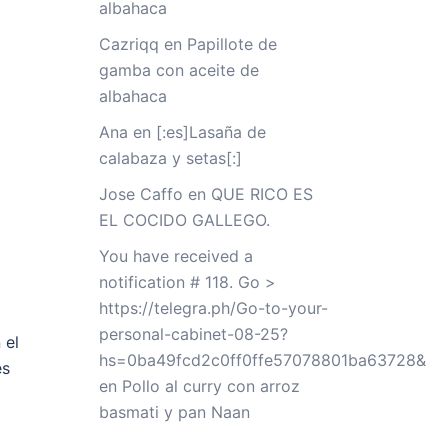
albahaca
Cazriqq
en
Papillote de
gamba con aceite de
albahaca
Ana
en
[:es]Lasaña de
calabaza y setas[:]
Jose Caffo
en
QUE RICO ES
EL COCIDO GALLEGO.
You have received a
notification # 118. Go >
https://telegra.ph/Go-to-your-
personal-cabinet-08-25?
 el
hs=0ba49fcd2c0ff0ffe57078801ba63728&
és
en
Pollo al curry con arroz
basmati y pan Naan