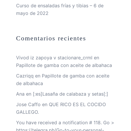
Curso de ensaladas frías y tibias – 6 de
mayo de 2022
Comentarios recientes
Vivod iz zapoya v stacionare_crml
en
Papillote de gamba con aceite de albahaca
Cazriqq
en
Papillote de gamba con aceite
de albahaca
Ana
en
[:es]Lasaña de calabaza y setas[:]
Jose Caffo
en
QUE RICO ES EL COCIDO
GALLEGO.
You have received a notification # 118. Go >
https://telegra.ph/Go-to-your-personal-