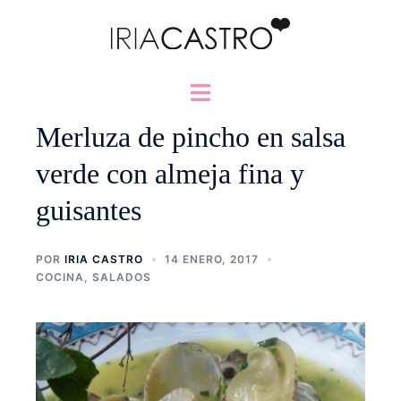
Saltar
al
contenido
Alternar
menú
Merluza de pincho en salsa
verde con almeja fina y
guisantes
POR
IRIA CASTRO
14 ENERO, 2017
COCINA
,
SALADOS