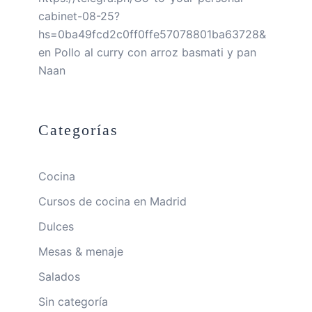
cabinet-08-25?
hs=0ba49fcd2c0ff0ffe57078801ba63728&
en
Pollo al curry con arroz basmati y pan
Naan
Categorías
Cocina
Cursos de cocina en Madrid
Dulces
Mesas & menaje
Salados
Sin categoría