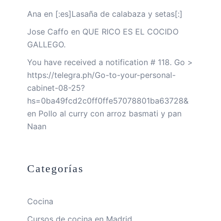
Ana
en
[:es]Lasaña de calabaza y setas[:]
Jose Caffo
en
QUE RICO ES EL COCIDO
GALLEGO.
You have received a notification # 118. Go >
https://telegra.ph/Go-to-your-personal-
cabinet-08-25?
hs=0ba49fcd2c0ff0ffe57078801ba63728&
en
Pollo al curry con arroz basmati y pan
Naan
Categorías
Cocina
Cursos de cocina en Madrid