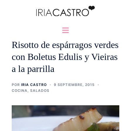
Saltar
al
contenido
Alternar
menú
Risotto de espárragos verdes
con Boletus Edulis y Vieiras
a la parrilla
POR
IRIA CASTRO
9 SEPTIEMBRE, 2015
COCINA
,
SALADOS