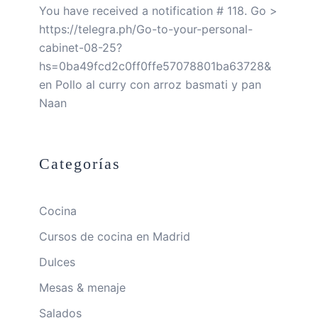
You have received a notification # 118. Go >
https://telegra.ph/Go-to-your-personal-
cabinet-08-25?
hs=0ba49fcd2c0ff0ffe57078801ba63728&
en
Pollo al curry con arroz basmati y pan
Naan
Categorías
Cocina
Cursos de cocina en Madrid
Dulces
Mesas & menaje
Salados