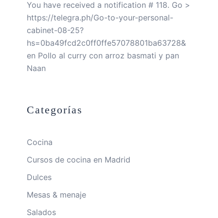
You have received a notification # 118. Go >
https://telegra.ph/Go-to-your-personal-
cabinet-08-25?
hs=0ba49fcd2c0ff0ffe57078801ba63728&
en
Pollo al curry con arroz basmati y pan
Naan
Categorías
Cocina
Cursos de cocina en Madrid
Dulces
Mesas & menaje
Salados