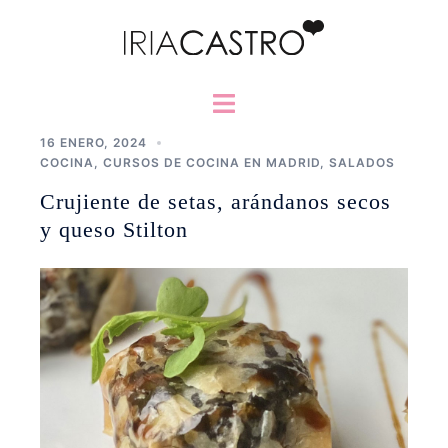
Saltar
al
contenido
Alternar
menú
16 ENERO, 2024
COCINA
,
CURSOS DE COCINA EN MADRID
,
SALADOS
Crujiente de setas, arándanos secos
y queso Stilton