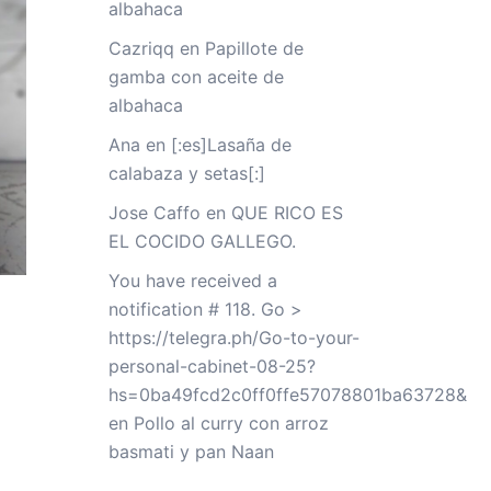
albahaca
Cazriqq
en
Papillote de
gamba con aceite de
albahaca
Ana
en
[:es]Lasaña de
calabaza y setas[:]
Jose Caffo
en
QUE RICO ES
EL COCIDO GALLEGO.
You have received a
notification # 118. Go >
https://telegra.ph/Go-to-your-
personal-cabinet-08-25?
hs=0ba49fcd2c0ff0ffe57078801ba63728&
en
Pollo al curry con arroz
basmati y pan Naan