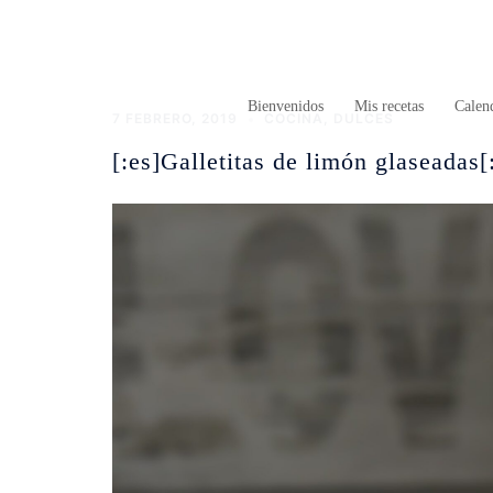
Saltar
al
contenido
Bienvenidos
Mis recetas
Calend
7 FEBRERO, 2019
COCINA
,
DULCES
[:es]Galletitas de limón glaseadas