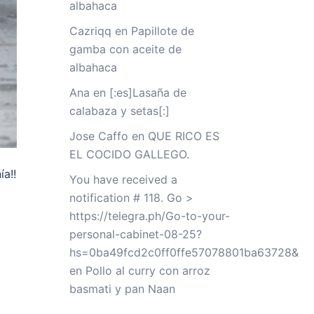
albahaca
Cazriqq
en
Papillote de
gamba con aceite de
albahaca
Ana
en
[:es]Lasaña de
calabaza y setas[:]
Jose Caffo
en
QUE RICO ES
EL COCIDO GALLEGO.
a!!
You have received a
notification # 118. Go >
https://telegra.ph/Go-to-your-
personal-cabinet-08-25?
hs=0ba49fcd2c0ff0ffe57078801ba63728&
en
Pollo al curry con arroz
basmati y pan Naan