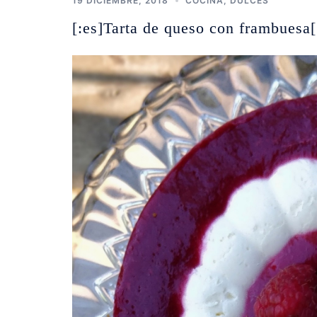
19 DICIEMBRE, 2018
COCINA
,
DULCES
[:es]Tarta de queso con frambuesa[