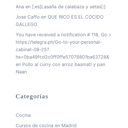
Ana
en
[:es]Lasaña de calabaza y setas[:]
Jose Caffo
en
QUE RICO ES EL COCIDO
GALLEGO.
You have received a notification # 118. Go >
https://telegra.ph/Go-to-your-personal-
cabinet-08-25?
hs=0ba49fcd2c0ff0ffe57078801ba63728&
en
Pollo al curry con arroz basmati y pan
Naan
Categorías
Cocina
Cursos de cocina en Madrid