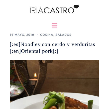
Saltar
al
contenido
Alternar
menú
16 MAYO, 2019
COCINA
,
SALADOS
[:es]Noodles con cerdo y verduritas
[:en]Oriental pork[:]